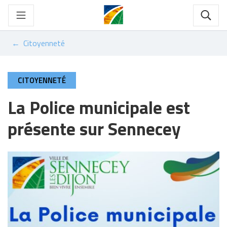
Gestion des traceurs
Aller
au
Rech
contenu
Citoyenneté
CITOYENNETÉ
La Police municipale est
présente sur Sennecey