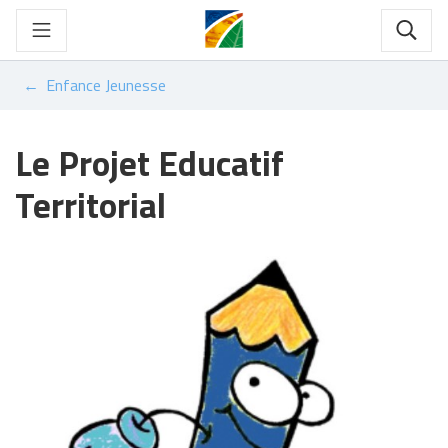
Gestion des traceurs
Aller
au
Rech
contenu
Enfance Jeunesse
Le Projet Educatif
Territorial