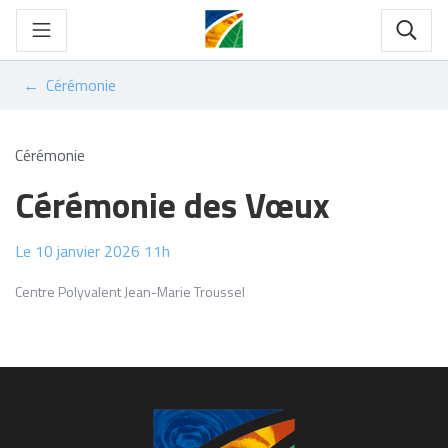
Gestion des traceurs
Aller
au
Rech
contenu
Cérémonie
Cérémonie
Cérémonie des Vœux
Le
10
janvier
2026
11h
Centre Polyvalent Jean-Marie Troussel