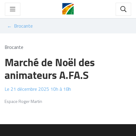
Gestion des traceurs
Aller
au
Rech
contenu
Brocante
Brocante
Marché de Noël des
animateurs A.FA.S
Le
21
décembre
2025
10h à 18h
Espace Roger Martin