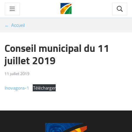
Gestion des traceurs
Aller
au
Rech
contenu
Accueil
Conseil municipal du 11
juillet 2019
11 juillet 2019
Inovagora-1
Télécharger